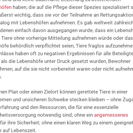
höfen
haben, die auf die Pflege dieser Spezies spezialisiert s
äußerst wichtig, dass sie vor der Teilnahme an Rettungsaktio
ialog mit Lebenshöfen aufnehmen. Es gab weltweit zahlreic
in denen einfach davon ausgegangen wurde, dass ein Lebens
iv Tiere ohne vorherige Mitteilung aufnehmen würde oder da
öfe behördlich verpflichtet seien, Tiere fraglos aufzunehme
nlässe haben oft zu negativen Ergebnissen für alle Beteiligt
, als die Lebenshöfe unter Druck gesetzt wurden, Bewohner
hmen, auf die sie nicht vorbereitet waren oder nicht aufne
.
nen Plan oder einen Zielort können gerettete Tiere in einer
men und unsicheren Schwebe stecken bleiben – ohne Zug
Erfahrung und den Ressourcen, die für eine essenzielle
eitsversorgung notwendig sind; ohne ein
angemessenes
für ihre Sicherheit; ohne einen klaren Weg zu einem geeigne
 auf Lebenszeit.