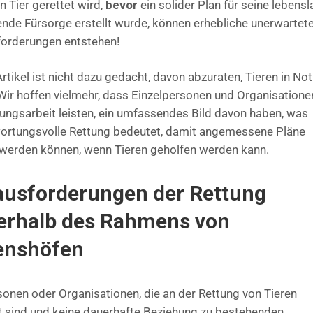
n Tier gerettet wird,
bevor
ein solider Plan für seine lebens
ende Fürsorge erstellt wurde, können erhebliche unerwartet
orderungen entstehen!
rtikel ist nicht dazu gedacht, davon abzuraten, Tieren in Not
 Wir hoffen vielmehr, dass Einzelpersonen und Organisatione
tungsarbeit leisten, ein umfassendes Bild davon haben, was
ortungsvolle Rettung bedeutet, damit angemessene Pläne
t werden können, wenn Tieren geholfen werden kann.
ausforderungen der Rettung
erhalb des Rahmens von
enshöfen
sonen oder Organisationen, die an der Rettung von Tieren
gt sind und keine dauerhafte Beziehung zu bestehenden