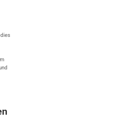
 dies
am
 und
en