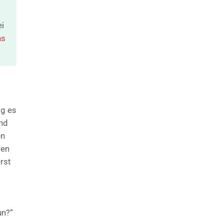
i
ns
ag es
und
en
den
rst
un?“