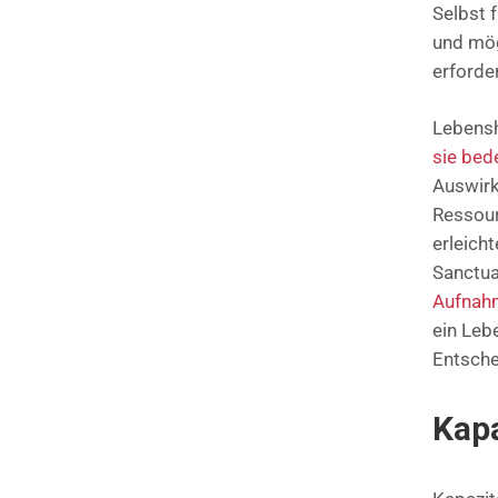
Selbst 
und mög
erforde
Lebensh
sie bed
Auswirk
Ressour
erleich
Sanctua
Aufnah
ein Leb
Entsch
Kapa