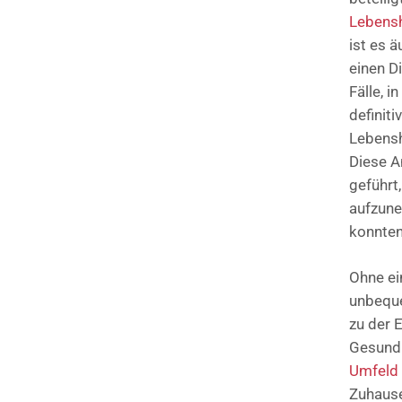
Lebens
ist es 
einen D
Fälle, 
definit
Lebensh
Diese A
geführt
aufzune
konnten
Ohne ei
unbeque
zu der 
Gesundh
Umfeld
Zuhause