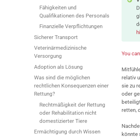
Fähigkeiten und
D
Qualifikationen des Personals
g
d
Finanzielle Verpflichtungen
h
Sicherer Transport
Veterinärmedizinische
You can
Versorgung
Adoption als Lösung
Mitfühl
Was sind die möglichen
relativ 
rechtlichen Konsequenzen einer
sie zu 
Rettung?
oder ge
beteili
Rechtmäßigkeit der Rettung
retten, 
oder Rehabilitation nicht
domestizierter Tiere
Nachdem
Ermächtigung durch Wissen
könnte 