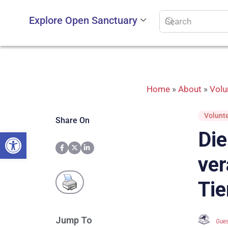
Explore Open Sanctuary
Home
»
About
»
Volu
Volunte
Share On
Open toolbar
Die
ver
Tie
Jump To
Gues