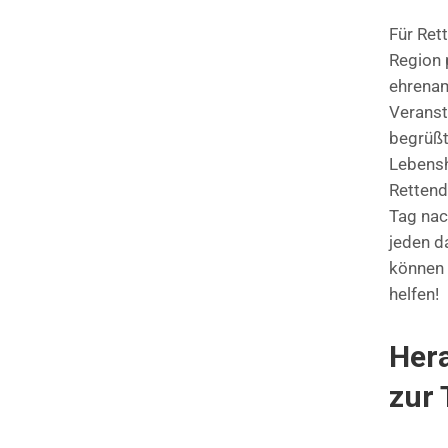
Für Ret
Region 
ehrenam
Veranst
begrüßt
Lebensh
Rettend
Tag nac
jeden d
können 
helfen!
Her
zur 