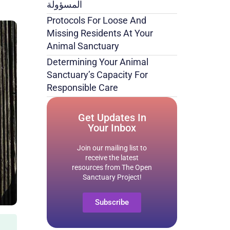
المسؤولة
Protocols For Loose And
Missing Residents At Your
Animal Sanctuary
Determining Your Animal
Sanctuary’s Capacity For
Responsible Care
Get Updates In
Your Inbox
Join our mailing list to
receive the latest
resources from The Open
Sanctuary Project!
Subscribe