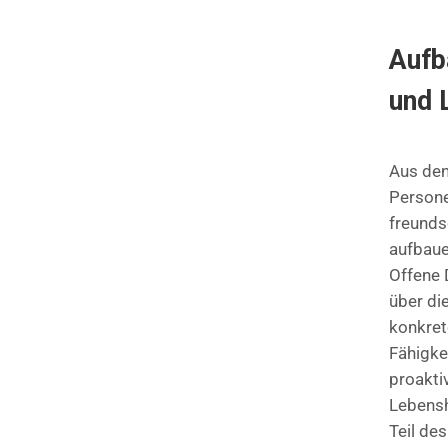
Aufb
und 
Aus den
Persone
freunds
aufbaue
Offene 
über di
konkret
Fähigkei
proakti
Lebensh
Teil de