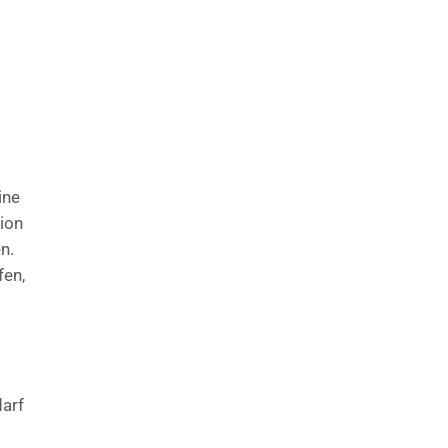
ine
ion
n.
fen,
darf