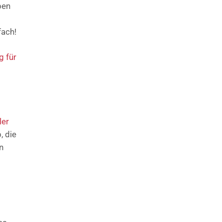
ben
fach!
g für
ler
, die
n