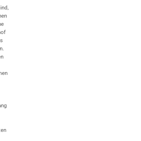
ind,
nen
he
hof
ss
n.
en
hmen
ang
ten