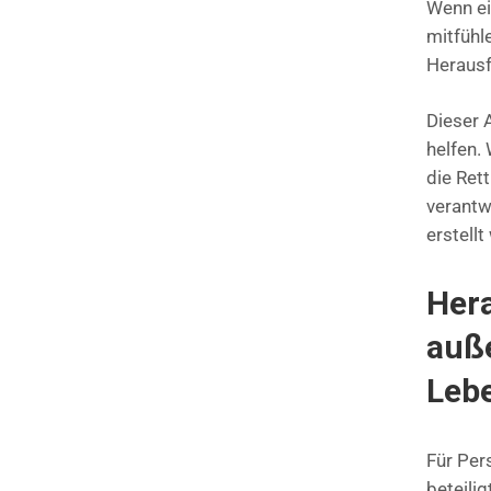
Wenn ei
mitfühl
Herausf
Dieser A
helfen.
die Ret
verantw
erstell
Her
auß
Leb
Für Per
beteili